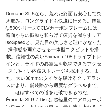
Domane SL 5なら、荒れた路面も安心して突
き進み、ロングライドも快適に行える。軽量
な500シリーズOCLVカーボンフレームには、
路面からの振動を和らげて疲労を減らすリア
IsoSpeedと、見た目の美しさと理にかなった
操作感を両立させる一体型コクピットを搭
載。信頼性の高いShimano 105ドライブトレ
インと、ライドの必需品を収納できるアクセ
スしやすい内蔵ストレージも採用する。ま
た、太い38mmのタイヤを履けるクリアラン
スにより、舗装路から適度なグラベルまで、
ほぼすべての道を走破できるのだ。
Émonda SLR 7 Discは超軽量のエアロカーボ
ンロード。トレック史上、最も速く上れるバ