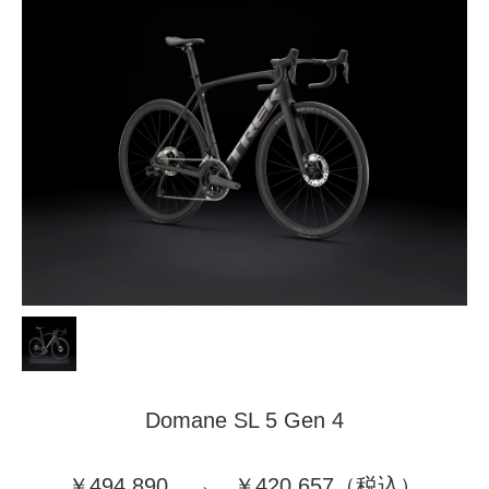
Domane SL 5 Gen 4
￥494,890 → ￥420,657（税込）