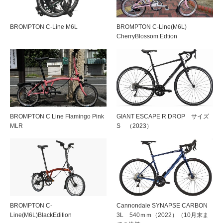
BROMPTON C-Line M6L
BROMPTON C-Line(M6L)
CherryBlossom Edtion
BROMPTON C Line Flamingo Pink
GIANT ESCAPE R DROP サイズ
MLR
S （2023）
BROMPTON C-
Cannondale SYNAPSE CARBON
Line(M6L)BlackEdition
3L 540ｍｍ（2022）（10月末ま