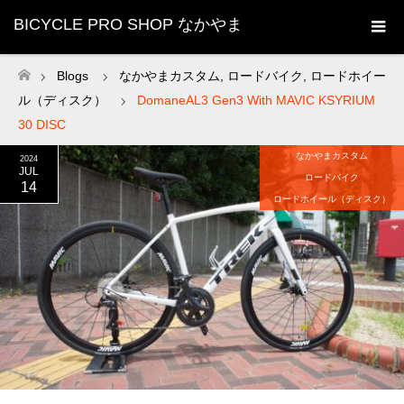
BICYCLE PRO SHOP なかやま
Blogs
なかやまカスタム
,
ロードバイク
,
ロードホイー
ホーム
ル（ディスク）
DomaneAL3 Gen3 With MAVIC KSYRIUM
30 DISC
なかやまカスタム
2024
JUL
ロードバイク
14
ロードホイール（ディスク）