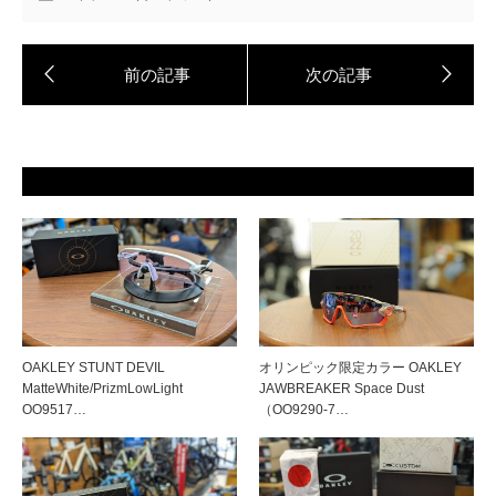
OAKLEY STUNT DEVIL
オリンピック限定カラー OAKLEY
MatteWhite/PrizmLowLight
JAWBREAKER Space Dust
OO9517…
（OO9290-7…