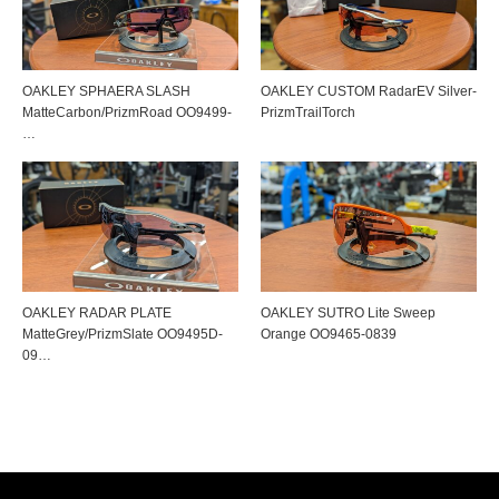
OAKLEY SPHAERA SLASH
OAKLEY CUSTOM RadarEV Silver-
MatteCarbon/PrizmRoad OO9499-
PrizmTrailTorch
…
OAKLEY RADAR PLATE
OAKLEY SUTRO Lite Sweep
MatteGrey/PrizmSlate OO9495D-
Orange OO9465-0839
09…