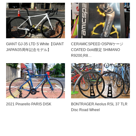
GIANT GJ-35 LTD S White【GIANT
CERAMICSPEED OSPWケージ
JAPAN35周年記念モデル】
COATED Gold限定 SHIMANO
R9200,R8…
2021 Pinarello PARIS DISK
BONTRAGER Aeolus RSL 37 TLR
Disc Road Wheel