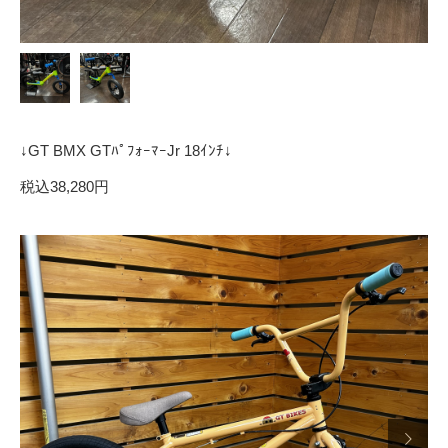
↓GT BMX GTﾊﾟﾌｫｰﾏｰJr 18ｲﾝﾁ↓
税込38,280円
