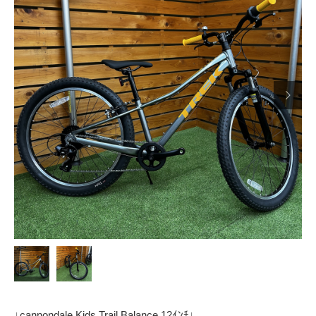

↓cannondale Kids Trail Balance 12ｲﾝﾁ↓