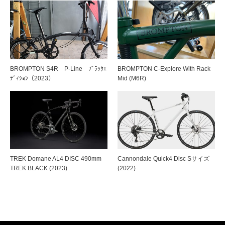
BROMPTON S4R P-Line ﾌﾞﾗｯｸｴ
BROMPTON C-Explore With Rack
ﾃﾞｨｼｮﾝ（2023）
Mid (M6R)
TREK Domane AL4 DISC 490mm
Cannondale Quick4 Disc Sサイズ
TREK BLACK (2023)
(2022)