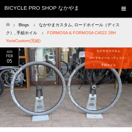
BICYCLE PRO SHOP なかやま
Blogs
なかやまカスタム
,
ロードホイール（ディス
ホーム
ク）
,
手組ホイル
FORMOSA & FORMOSA C4022 28H
YurisCustom(完組)
なかやまカスタム
2025
FEB
ロードホイール（ディスク）
05
手組ホイル