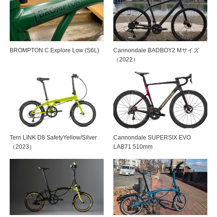
BROMPTON C Explore Low (S6L)
Cannondale BADBOY2 Mサイズ
（2022）
Tern LINK D8 SafetyYellow/Silver
Cannondale SUPERSIX EVO
（2023）
LAB71 510mm