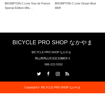
BROMPTON C-Line Tour de France
BROMPTON C-Line Ocean Blue
Special Edition M6L…
M6R
BICYCLE PRO SHOP なかやま
BICYCLE PRO SHOP なかやま
岡山県岡山市北区京橋町8-3
086-222-5262
Twitter
Facebook
Instagram
RSS
Copyright ©
BICYCLE PRO SHOP なかやま