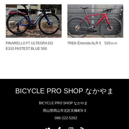
PINARELLO F7 ULTEGRA Di2
TREK Émonda ALR 5 520ｍｍ
E310 FASTEST BLUE 500
BICYCLE PRO SHOP なかやま
BICYCLE PRO SHOP なかやま
岡山県岡山市北区京橋町8-3
086-222-5262
Twitter
Facebook
Instagram
RSS