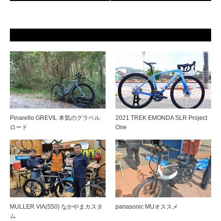
Pinarello GREVIL 本気のグラベル
2021 TREK EMONDA SLR Project
ロード
One
MULLER VIA(550) なかやまカスタ
panasonic MUオススメ
ム