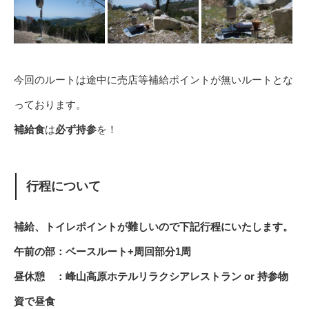
今回のルートは途中に売店等補給ポイントが無いルートとな
っております。
補給食
は
必ず持参
を！
行程について
補給、トイレポイントが難しいので下記行程にいたします。
午前の部：ベースルート+周回部分1周
昼休憩 ：峰山高原ホテルリラクシアレストラン or 持参物
資で昼食