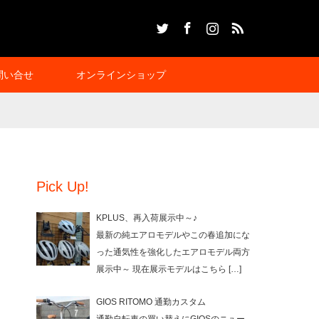
Twitter
Facebook
Instagram
RSS
問い合せ
オンラインショップ
Pick Up!
KPLUS、再入荷展示中～♪
最新の純エアロモデルやこの春追加にな
った通気性を強化したエアロモデル両方
展示中～ 現在展示モデルはこちら
[…]
GIOS RITOMO 通勤カスタム