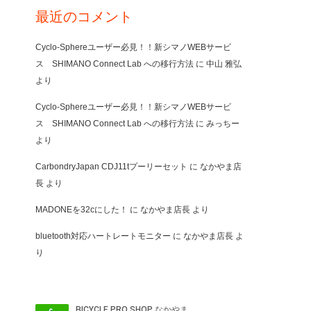
最近のコメント
Cyclo-Sphereユーザー必見！！新シマノWEBサービ
ス SHIMANO Connect Lab への移行方法
に
中山 雅弘
より
Cyclo-Sphereユーザー必見！！新シマノWEBサービ
ス SHIMANO Connect Lab への移行方法
に
みっちー
より
CarbondryJapan CDJ11tプーリーセット
に
なかやま店
長
より
MADONEを32cにした！
に
なかやま店長
より
bluetooth対応ハートレートモニター
に
なかやま店長
よ
り