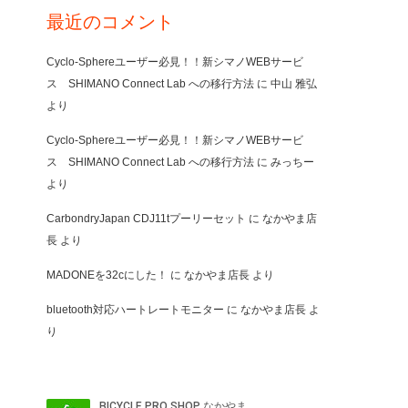
最近のコメント
Cyclo-Sphereユーザー必見！！新シマノWEBサービ
ス SHIMANO Connect Lab への移行方法
に
中山 雅弘
より
Cyclo-Sphereユーザー必見！！新シマノWEBサービ
ス SHIMANO Connect Lab への移行方法
に
みっちー
より
CarbondryJapan CDJ11tプーリーセット
に
なかやま店
長
より
MADONEを32cにした！
に
なかやま店長
より
bluetooth対応ハートレートモニター
に
なかやま店長
よ
り