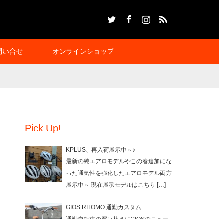
Twitter
Facebook
Instagram
RSS
問い合せ
オンラインショップ
Pick Up!
KPLUS、再入荷展示中～♪
最新の純エアロモデルやこの春追加にな
った通気性を強化したエアロモデル両方
展示中～ 現在展示モデルはこちら
[…]
GIOS RITOMO 通勤カスタム