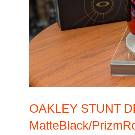
OAKLEY STUNT D
MatteBlack/Prizm