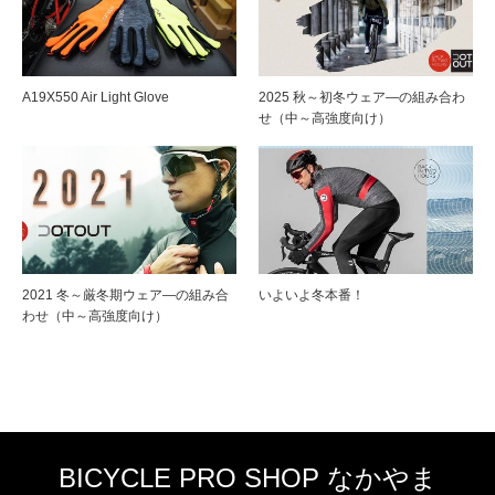
A19X550 Air Light Glove
2025 秋～初冬ウェア―の組み合わ
せ（中～高強度向け）
2021 冬～厳冬期ウェア―の組み合
いよいよ冬本番！
わせ（中～高強度向け）
BICYCLE PRO SHOP なかやま