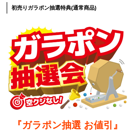
初売りガラポン抽選特典(通常商品)
『ガラポン抽選 お値引』