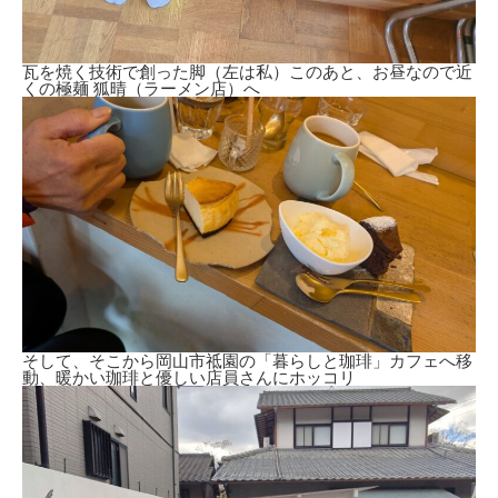
瓦を焼く技術で創った脚（左は私）このあと、お昼なので近
くの極麺 狐晴（ラーメン店）へ
そして、そこから岡山市祗園の「暮らしと珈琲」カフェへ移
動、暖かい珈琲と優しい店員さんにホッコリ