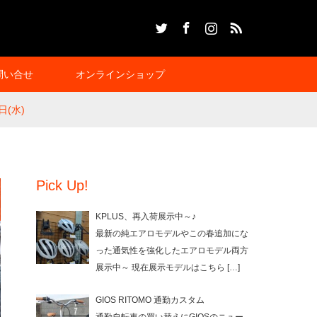
Twitter
Facebook
Instagram
RSS
問い合せ
オンラインショップ
(水)
Pick Up!
KPLUS、再入荷展示中～♪
最新の純エアロモデルやこの春追加にな
った通気性を強化したエアロモデル両方
展示中～ 現在展示モデルはこちら
[…]
GIOS RITOMO 通勤カスタム