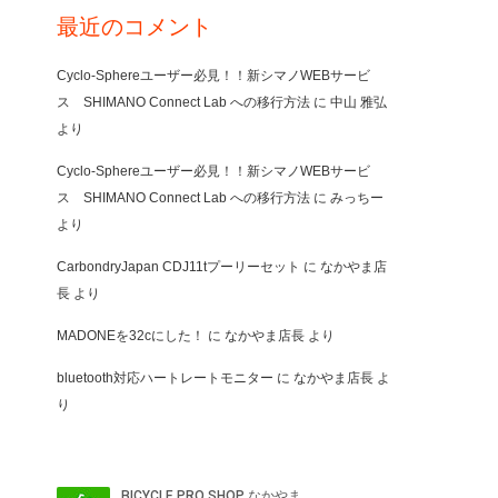
最近のコメント
Cyclo-Sphereユーザー必見！！新シマノWEBサービ
ス SHIMANO Connect Lab への移行方法
に
中山 雅弘
より
Cyclo-Sphereユーザー必見！！新シマノWEBサービ
ス SHIMANO Connect Lab への移行方法
に
みっちー
より
CarbondryJapan CDJ11tプーリーセット
に
なかやま店
長
より
MADONEを32cにした！
に
なかやま店長
より
bluetooth対応ハートレートモニター
に
なかやま店長
よ
り