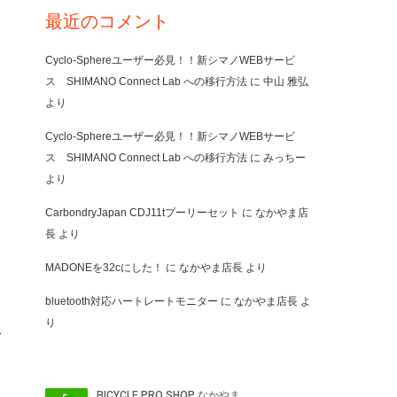
最近のコメント
Cyclo-Sphereユーザー必見！！新シマノWEBサービ
ス SHIMANO Connect Lab への移行方法
に
中山 雅弘
より
Cyclo-Sphereユーザー必見！！新シマノWEBサービ
ス SHIMANO Connect Lab への移行方法
に
みっちー
より
CarbondryJapan CDJ11tプーリーセット
に
なかやま店
長
より
MADONEを32cにした！
に
なかやま店長
より
bluetooth対応ハートレートモニター
に
なかやま店長
よ
り