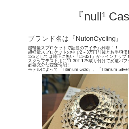
『null¹ Cas
ブランド名は『NutonCycling』
超軽量スプロケットで話題のアイテム到着！！
超軽量スプロケットの中で2～3万円前後とお手頃価
12Sとしては純正に無い『11-32T』がラインナップ
スタッフテスト用に11-30T 12S取り付けて変速
必要充分な変速性能！
モデルによって『Titanium Gold』、『Titanium Si