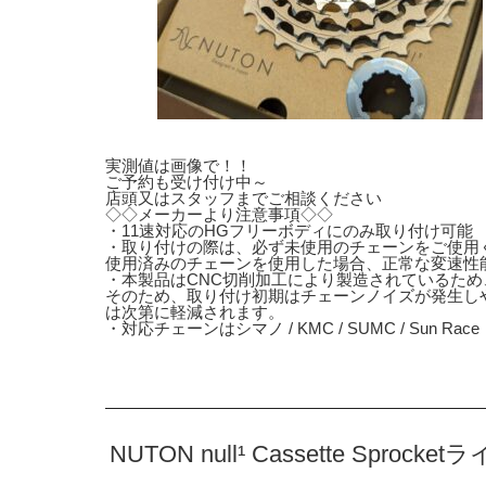
実測値は画像で！！
ご予約も受け付け中～
店頭又はスタッフまでご相談ください
◇◇メーカーより注意事項◇◇
・11速対応のHGフリーボディにのみ取り付け可能
・取り付けの際は、必ず未使用のチェーンをご使用
使用済みのチェーンを使用した場合、正常な変速性
・本製品はCNC切削加工により製造されているた
そのため、取り付け初期はチェーンノイズが発生し
は次第に軽減されます。
・対応チェーンはシマノ / KMC / SUMC / Sun Race
NUTON null¹ Cassette Spro