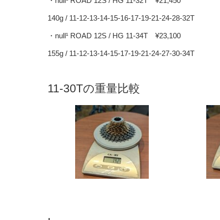
・null¹ ROAD 12S / HG 11-32T ¥21,450
140g / 11-12-13-14-15-16-17-19-21-24-28-32T
・null¹ ROAD 12S / HG 11-34T ¥23,100
155g / 11-12-13-14-15-17-19-21-24-27-30-34T
11-30Tの重量比較