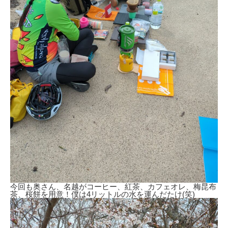
今回も奥さん、名越がコーヒー、紅茶、カフェオレ、梅昆布
茶、桜餅を用意！僕は4リットルの水を運んだたけ(笑)