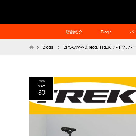
店舗紹介
Blogs
バ
ホーム
Blogs
BPSなかやまblog
,
TREK
,
バイク
,
パ
2026
MAY
30