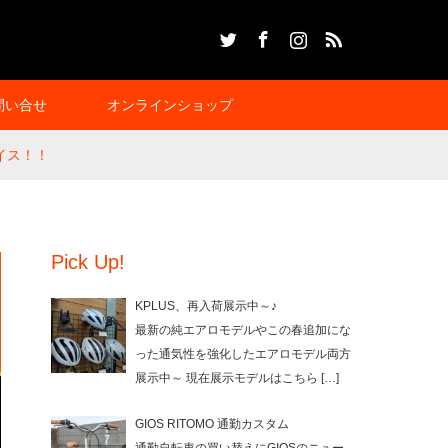
Twitter
Facebook
Instagram
RSS
問い合せ
オンラインショップ
イス！！
Pick Up!
KPLUS、再入荷展示中～♪
最新の純エアロモデルやこの春追加にな
った通気性を強化したエアロモデル両方
展示中～ 現在展示モデルはこちら
[…]
GIOS RITOMO 通勤カスタム