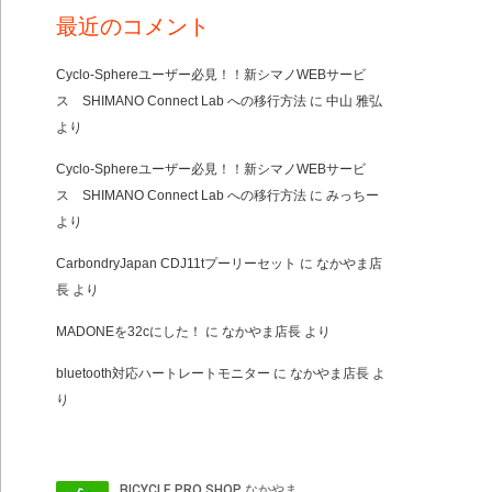
最近のコメント
Cyclo-Sphereユーザー必見！！新シマノWEBサービ
ス SHIMANO Connect Lab への移行方法
に
中山 雅弘
より
Cyclo-Sphereユーザー必見！！新シマノWEBサービ
ス SHIMANO Connect Lab への移行方法
に
みっちー
より
CarbondryJapan CDJ11tプーリーセット
に
なかやま店
長
より
MADONEを32cにした！
に
なかやま店長
より
bluetooth対応ハートレートモニター
に
なかやま店長
よ
り