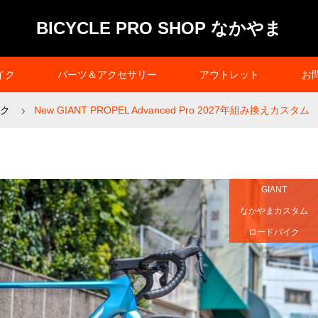
BICYCLE PRO SHOP なかやま
イク
パーツ＆アクセサリー
アウトレット
お
ク
New GIANT PROPEL Advanced Pro 2027年組み換えカスタム
GIANT
なかやまカスタム
ロードバイク