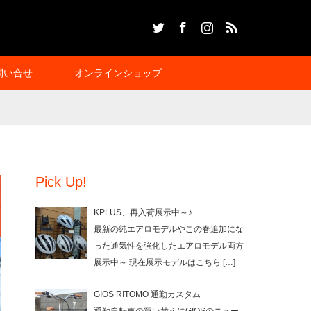
Twitter
Facebook
Instagram
RSS
問い合せ
オンラインショップ
Pick Up!
KPLUS、再入荷展示中～♪
最新の純エアロモデルやこの春追加にな
った通気性を強化したエアロモデル両方
展示中～ 現在展示モデルはこちら
[…]
GIOS RITOMO 通勤カスタム