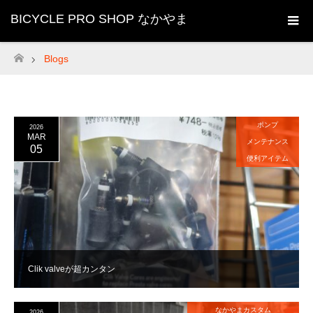
BICYCLE PRO SHOP なかやま
Blogs
ホーム
ポンプ
2026
MAR
メンテナンス
05
便利アイテム
Clik valveが超カンタン
なかやまカスタム
2026