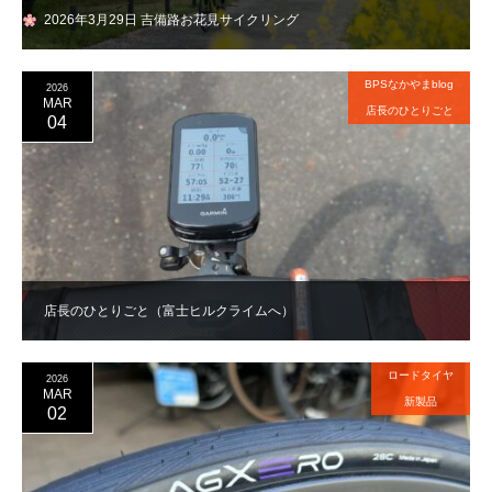
2026年3月29日 吉備路お花見サイクリング
BPSなかやまblog
2026
MAR
店長のひとりごと
04
店長のひとりごと（富士ヒルクライムへ）
ロードタイヤ
2026
MAR
新製品
02