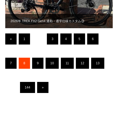
2026年 TREK FX2 Gen4 通勤・通学仕様カスタム③
«
1
…
3
4
5
6
7
8
9
10
11
12
13
…
144
»