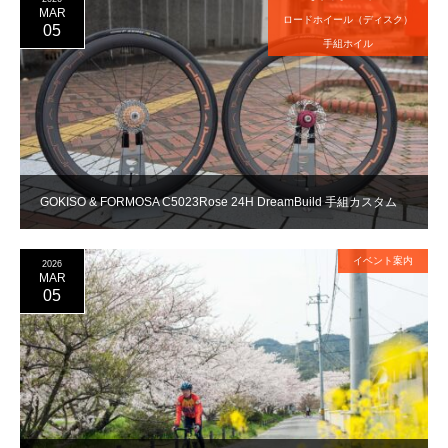
MAR
ロードホイール（ディスク）
05
手組ホイル
GOKISO & FORMOSA C5023Rose 24H DreamBuild 手組カスタム
イベント案内
2026
MAR
05