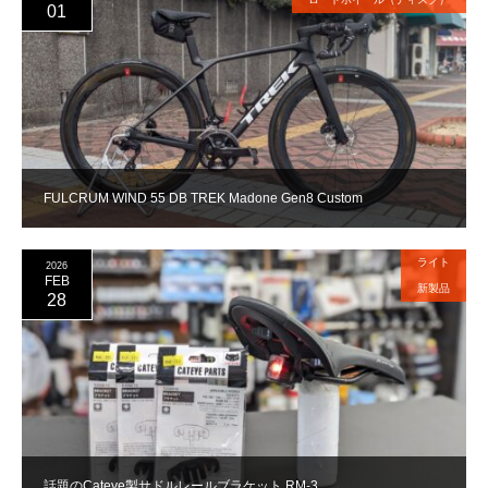
01
FULCRUM WIND 55 DB TREK Madone Gen8 Custom
ライト
2026
FEB
新製品
28
話題のCateye製サドルレールブラケット RM-3