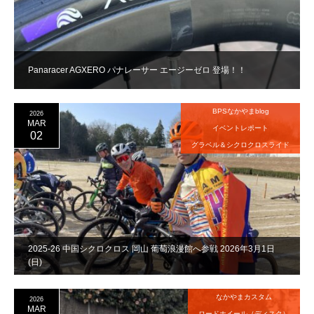
Panaracer AGXERO パナレーサー エージーゼロ 登場！！
BPSなかやまblog
2026
MAR
イベントレポート
02
グラベル＆シクロクロスライド
2025-26 中国シクロクロス 岡山 葡萄浪漫館へ参戦 2026年3月1日
(日)
なかやまカスタム
2026
MAR
ロードホイール（ディスク）