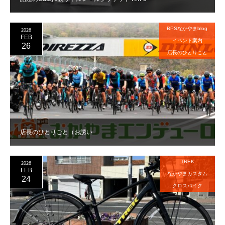
BPSなかやまblog
2026
FEB
イベント案内
26
店長のひとりごと
店長のひとりごと（お誘い
TREK
2026
FEB
なかやまカスタム
24
クロスバイク