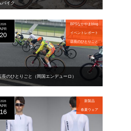
ムバイク
BPSなかやまblog
2026
APR
イベントレポート
20
店長のひとりごと
店長のひとりごと（岡国エンデューロ）
新製品
2026
APR
春夏ウェア
16