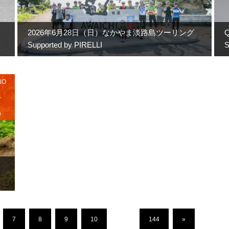
2026年6月28日（日）なかやま淡路島ツーリング
Q
Supported by PIRELLI
S
NO
ル
品
7
8
9
10
…
144
»