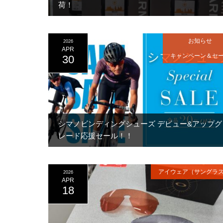
荷！
お知らせ
2026
APR
キャンペーン＆セ
30
シマノビンディングシューズ デビュー&アップグ
レード応援セール！！
アイウェア（サングラ
2026
APR
18