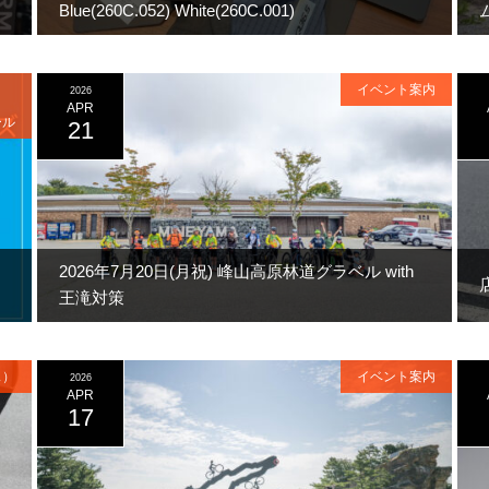
Blue(260C.052) White(260C.001)
イベント案内
2026
APR
ール
21
2026年7月20日(月祝) 峰山高原林道グラベル with
王滝対策
ス）
イベント案内
2026
APR
17