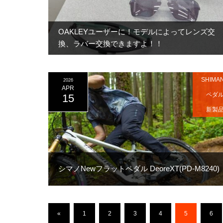
OAKLEYユーザーに！モデルによってレンズ交
換、ラバー交換できますよ！！
SHIMA
2026
APR
ペダ
15
新製
シマノNewフラットペダル DeoreXT(PD-M8240)
«
1
2
3
4
5
6