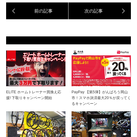
ELITE ホームトレーナー買換え応
PayPay 【第5弾】がんばろう岡山
援! 下取りキャンペーン開始
市！スマホ決済最大20％が戻ってく
るキャンペーン