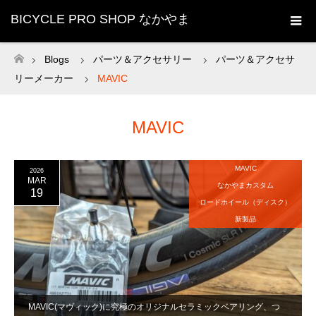
BICYCLE PRO SHOP なかやま
Blogs
パーツ＆アクセサリー
パーツ＆アクセサ
ホーム
リーメーカー
MAVIC
MAVIC
MAVIC
2026
MAR
なかやまカスタム
19
ロードホイール（ディスク）
新製品
MAVIC(マヴィック)に究極のオリジナルセラミックベアリング、つ