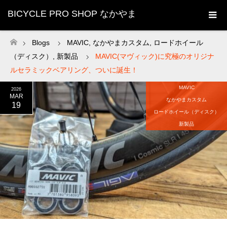
BICYCLE PRO SHOP なかやま
Blogs
MAVIC
,
なかやまカスタム
,
ロードホイール
ホーム
（ディスク）
,
新製品
MAVIC(マヴィック)に究極のオリジナ
ルセラミックベアリング、ついに誕生！
MAVIC
2026
MAR
なかやまカスタム
19
ロードホイール（ディスク）
新製品