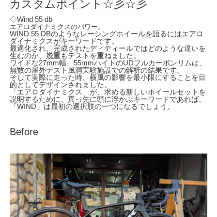
カスタムポイント☆彡☆彡
◇Wind 55 db
エアロダイナミクスのパワー。
WIND 55 DBのようなレーシングホイールを語るにはエアロ
ダイナミクスがキーワードです。
最適化され、完成されたディティールではどのような違いを
生むのか、幾重もテストを重ねました。
ワイドな27mm幅、55mmハイトのUDフルカーボンリムは、
無数の屋外テスト風洞実験施設での解析の結果です。
そして実際に走った時、横風の影響を最小限にすることを目
的としてデザインされました。
「エアロダイナミクス」が、求める新しいホイールセットを
説明するために、真っ先に頭に浮かぶキーワードであれば、
「WIND」は最初の選択肢の一つになるでしょう。
Before