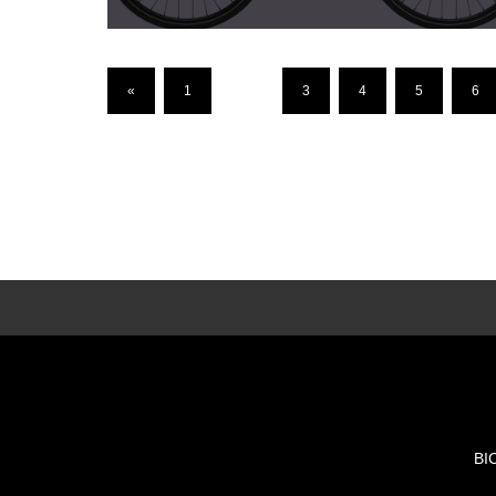
«
1
…
3
4
5
6
BI