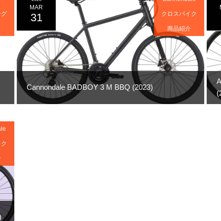
MAR
ング
クロスバイク
31
商品紹介
A
Cannondale BADBOY 3 M BBQ (2023)
(
le
イク
介
)