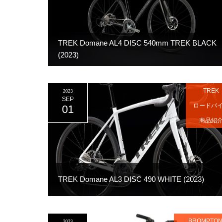
TREK Domane AL4 DISC 540mm TREK BLACK
(2023)
TREK
2023
SEP
ロードバ
01
商品紹
TREK Domane AL3 DISC 490 WHITE (2023)
BROMPTO
2023