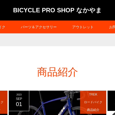
BICYCLE PRO SHOP なかやま
イク
パーツ＆アクセサリー
アウトレット
お
商品紹介
TREK
2023
SEP
イク
ロードバイク
01
介
商品紹介