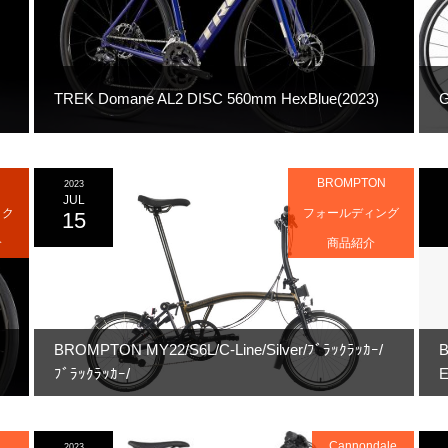
TREK Domane AL2 DISC 560mm HexBlue(2023)
BROMPTON
2023
JUL
イク
フォールディング
15
介
商品紹介
BROMPTON MY22/S6L/C-Line/Silver/ﾌﾞﾗｯｸﾗｯｶｰ/
B
ﾌﾞﾗｯｸﾗｯｶｰ/
E
N
Cannondale
2023