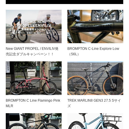
New GIANT PROPEL / ENVILIV発
BROMPTON C-Line Explore Low
売記念ダブルキャンペーン！！
（S6L）
BROMPTON C Line Flamingo Pink
TREK MARLIN8 GEN3 27.5 Sサイ
MLR
ズ