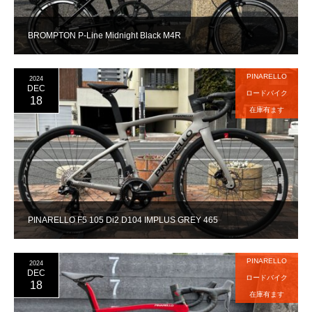
BROMPTON P-Line Midnight Black M4R
PINARELLO
2024
DEC
ロードバイク
18
在庫有ます
PINARELLO F5 105 Di2 D104 IMPLUS GREY 465
PINARELLO
2024
DEC
ロードバイク
18
在庫有ます