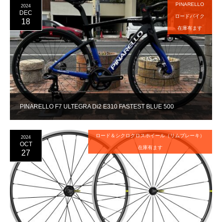
PINARELLO
2024
DEC
ロードバイク
18
在庫有ます
PINARELLO F7 ULTEGRA Di2 E310 FASTEST BLUE 500
ロード＆シクロクロスホイール（リムブレーキ）
2024
OCT
在庫有ます
27