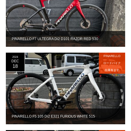
PINARELLO F7 ULTEGRA Di2 D101 RAZOR RED 530
PINARELLO
2024
DEC
ロードバイク
18
在庫有ます
PINARELLO F5 105 Di2 E321 FURIOUS WHITE 515