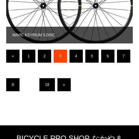
MAVIC KSYRIUM S DISC
«
1
2
3
4
5
6
7
8
…
18
»
BICYCLE PRO SHOP なかやま