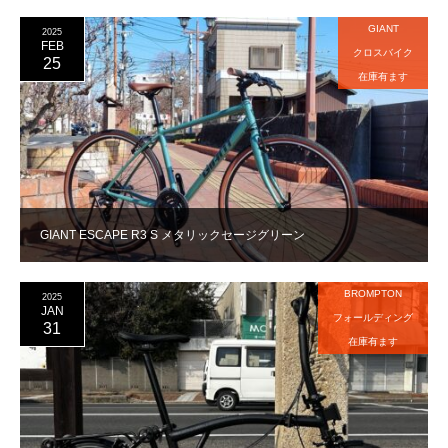
GIANT
2025
FEB
クロスバイク
25
在庫有ます
GIANT ESCAPE R3 S メタリックセージグリーン
BROMPTON
2025
JAN
フォールディング
31
在庫有ます