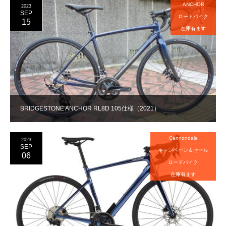
ANCHOR
2023
SEP
ロードバイク
15
在庫有ます
BRIDGESTONE ANCHOR RL8D 105仕様（2021）
Cannondale
2023
SEP
キャンペーン＆セール
06
ロードバイク
在庫有ます