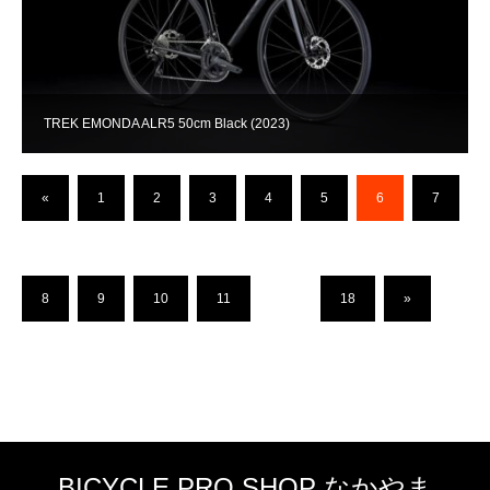
TREK EMONDA ALR5 50cm Black (2023)
«
1
2
3
4
5
6
7
8
9
10
11
…
18
»
BICYCLE PRO SHOP なかやま