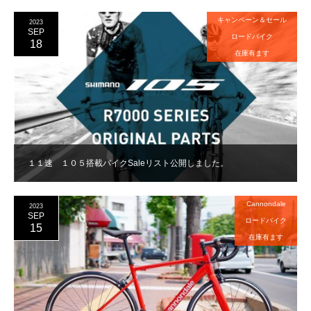
キャンペーン＆セール
2023
SEP
ロードバイク
18
在庫有ます
１１速 １０５搭載バイクSaleリスト公開しました。
Cannondale
2023
SEP
ロードバイク
15
在庫有ます