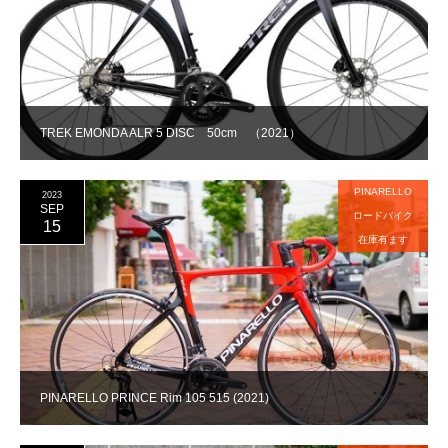
TREK EMONDA ALR 5 DISC 50cm （2021）
PINARELLO
2023
SEP
ロードバイク
15
在庫有ます
PINARELLO PRINCE Rim 105 515 (2021)