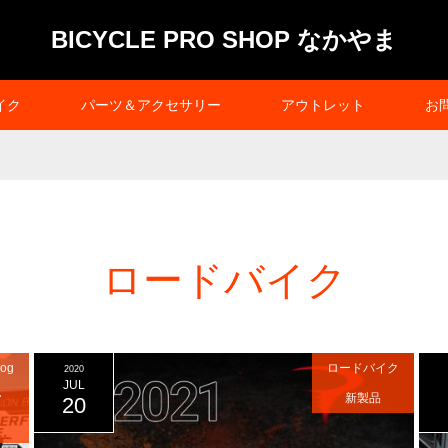
BICYCLE PRO SHOP なかやま
イク
パーツ＆アクセサリー
アウトレット
お
ロードバイク
og
ロードバイク
2020
JUL
ヤ
新製品
20
ク