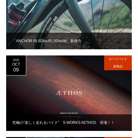
「ANCHOR RL8Disc/RL8DiscW」新発売
ロードバイク
2020
OCT
新製品
09
究極の”楽しく走れるバイク” S-WORKS AETHOS 登場！！