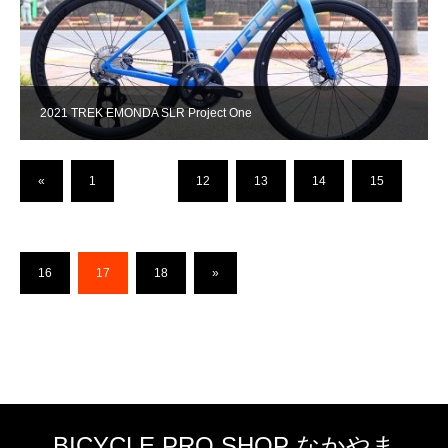
2021 TREK EMONDA SLR Project One
«
1
…
12
13
14
15
16
17
18
»
BICYCLE PRO SHOP なかやま