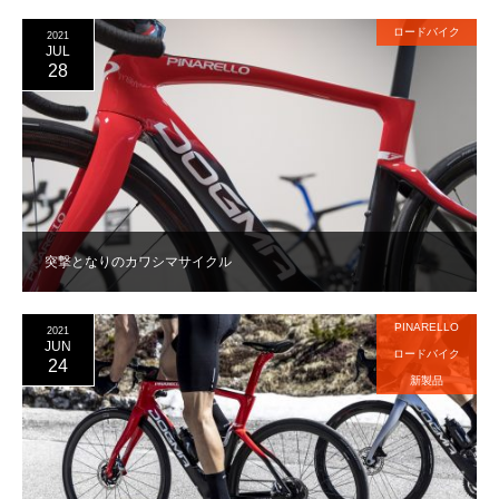
ロードバイク
2021
JUL
28
突撃となりのカワシマサイクル
PINARELLO
2021
JUN
ロードバイク
24
新製品