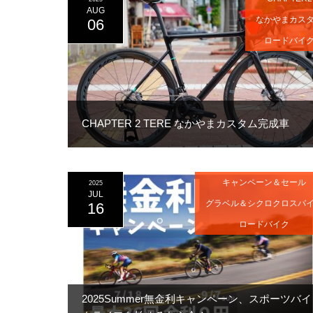
AUG
なかやまカス
06
ロードバイ
CHAPTER 2 TERE なかやまカスタム完成車
キャンペーン＆セール
2025
JUL
グラベル＆シクロクロスバ
16
ロードバイク
2025Summer無金利キャンペーン、スポーツバイ