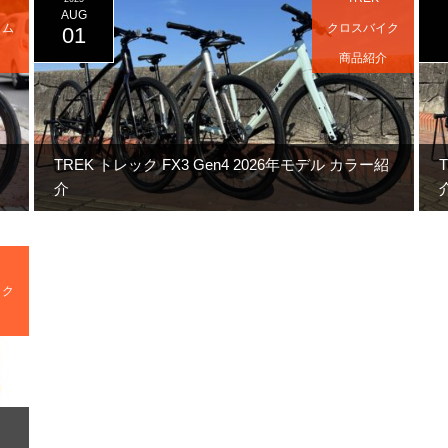
AUG
タム
クロスバイク
01
ク
商品紹介
TREK トレック FX3 Gen4 2026年モデル カラー紹
介
イク