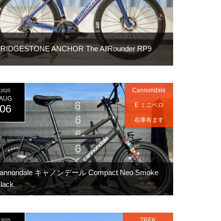
RIDGESTONE ANCHOR The AllRounder RP9
Cannondale
2025
AUG
E ミニベロ
06
在庫有ます
cannondale キャノンデール Compact Neo Smoke
lack
TREK
2025