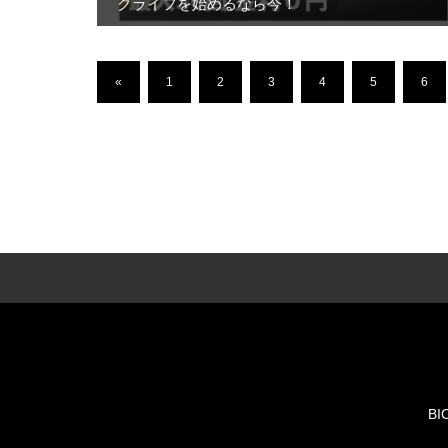
クライフを始めるなら今！
«
1
2
3
4
5
6
BI