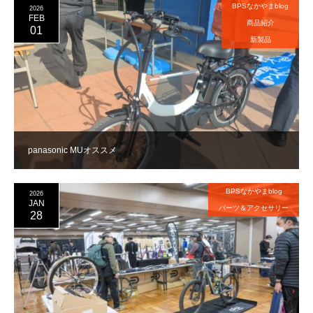
BPSなかやまblog
2026
FEB
商品紹介
01
新製品
panasonic MUオススメ
BPSなかやまblog
2026
JAN
パーツ＆アクセサリー
28