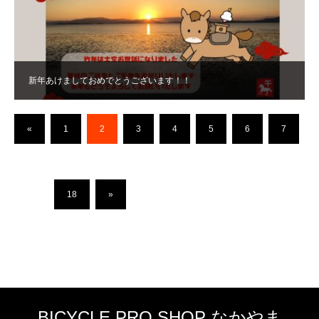
新年あけましておめでとうございます！！
«
1
2
3
4
5
6
7
…
18
»
BICYCLE PRO SHOP なかやま