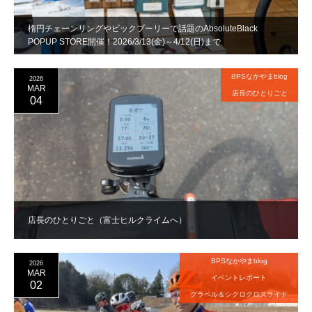
楕円チェーンリングやビックプーリーで話題のAbsoluteBlack
POPUP STORE開催！2026/3/13(金)～4/12(日)まで
BPSなかやまblog
2026
MAR
店長のひとりごと
04
店長のひとりごと（富士ヒルクライムへ）
BPSなかやまblog
2026
MAR
イベントレポート
02
グラベル＆シクロクロスライド