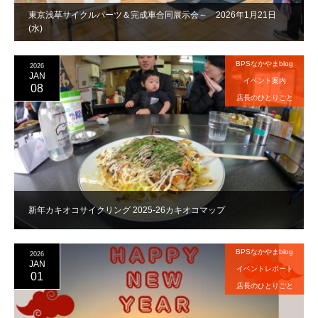
東京浅草サイクルパーツ＆完成車合同展示会～ 2026年1月21日
(水)
BPSなかやまblog
2026
JAN
イベント案内
08
店長のひとりごと
新年カキオコサイクリング 2025-26カキオコマップ
BPSなかやまblog
2026
JAN
イベントレポート
01
店長のひとりごと