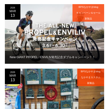
BPSなかやまblog
2026
MAR
キャンペーン＆セール
13
新製品
New GIANT PROPEL / ENVILIV発売記念ダブルキャンペーン！！
BPSなかやまblog
2026
MAR
なかやまカスタム
13
新製品