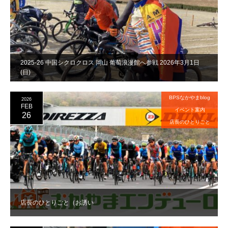
2025-26 中国シクロクロス 岡山 葡萄浪漫館へ参戦 2026年3月1日
(日)
BPSなかやまblog
2026
FEB
イベント案内
26
店長のひとりごと
店長のひとりごと（お誘い