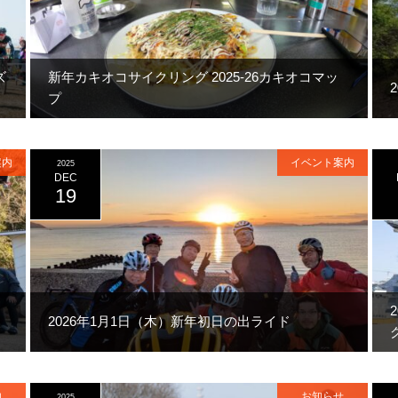
ズ
新年カキオコサイクリング 2025-26カキオコマッ
プ
案内
イベント案内
2025
DEC
19
2026年1月1日（木）新年初日の出ライド
内
お知らせ
2025