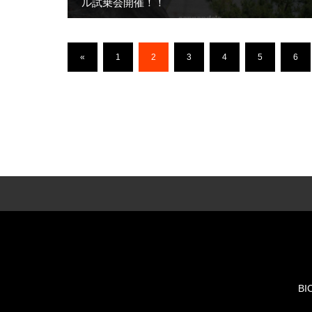
ル試乗会開催！！
«
1
2
3
4
5
6
BI