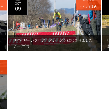
OCT
ごと
イベント案内
09
2025-26年 シクロクロスシーズンはじまりました
よ～(*^^*)
せ
案内
デ