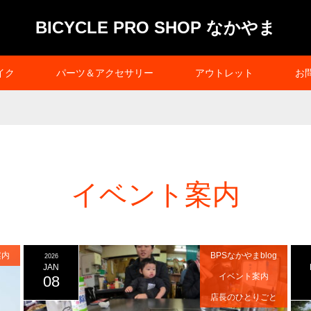
BICYCLE PRO SHOP なかやま
イク
パーツ＆アクセサリー
アウトレット
お
イベント案内
案内
BPSなかやまblog
2026
JAN
イベント案内
08
店長のひとりごと