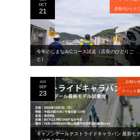
OCT
店長のひとり
21
今年のしまなみCコース試走（店長のひとりご
と）
お知ら
2025
SEP
イベント
23
キャノンデールテストライドキャラバン 最新モ