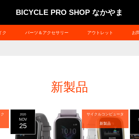
BICYCLE PRO SHOP なかやま
イク
パーツ＆アクセサリー
アウトレット
お
新製品
イク
サイクルコンピュータ
2020
NOV
新製品
25