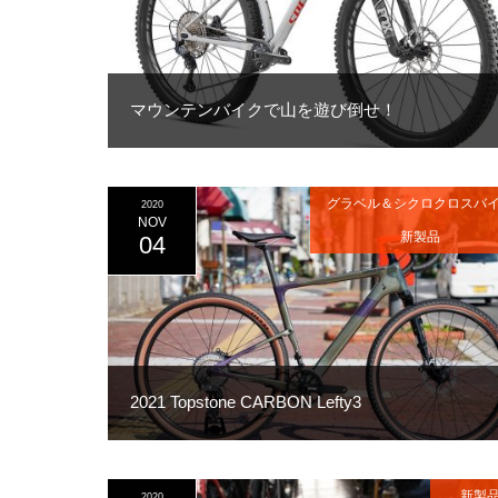
マウンテンバイクで山を遊び倒せ！
グラベル＆シクロクロスバ
2020
NOV
新製品
04
2021 Topstone CARBON Lefty3
新製
2020