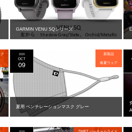
GARMIN VENU SQシリーズ
イク
新製品
2020
OCT
春夏ウェア
09
夏用 ベンチレーションマスク グレー
品
ZWIFT バーチャルライド
2020