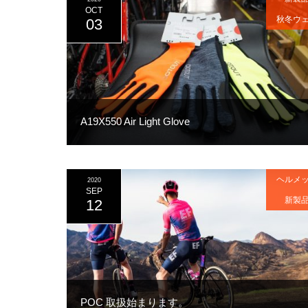
OCT
秋冬ウ
03
A19X550 Air Light Glove
ヘルメ
2020
SEP
新製
12
POC 取扱始まります。