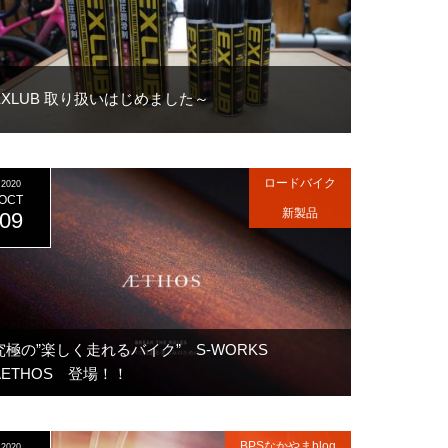
EXLUB 取り扱いはじめました～
ロードバイク
2020
OCT
新製品
09
究極の”楽しく走れるバイク” S-WORKS
AETHOS 登場！！
BPSなかやまblog
2020