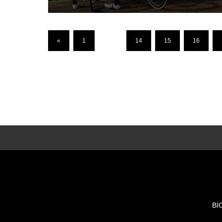
«
1
…
14
15
16
BI