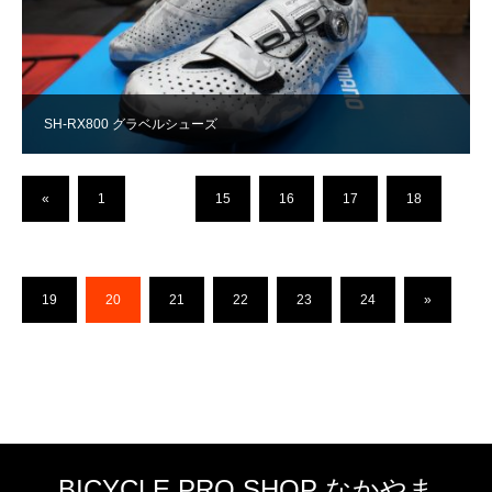
SH-RX800 グラベルシューズ
«
1
…
15
16
17
18
19
20
21
22
23
24
»
BICYCLE PRO SHOP なかやま