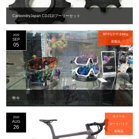
CarbondryJapan CDJ11tプーリーセット
BPSなかやまblog
2020
SEP
新製品
05
昨今
ホイール
2020
AUG
ロードバイク
26
新製品