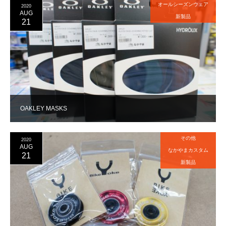
オールシーズンウェア
2020
AUG
新製品
21
OAKLEY MASKS
その他
2020
AUG
なかやまカスタム
21
新製品