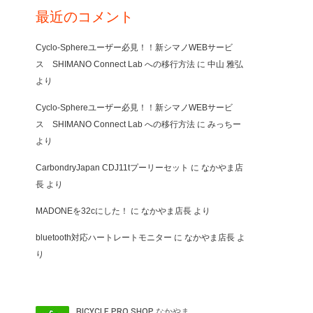
最近のコメント
Cyclo-Sphereユーザー必見！！新シマノWEBサービ
ス SHIMANO Connect Lab への移行方法
に
中山 雅弘
より
Cyclo-Sphereユーザー必見！！新シマノWEBサービ
ス SHIMANO Connect Lab への移行方法
に
みっちー
より
CarbondryJapan CDJ11tプーリーセット
に
なかやま店
長
より
MADONEを32cにした！
に
なかやま店長
より
bluetooth対応ハートレートモニター
に
なかやま店長
よ
り