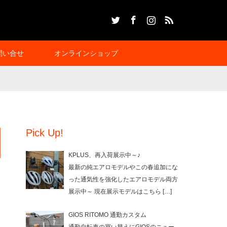
Twitter
Facebook
Instagram
RSS
問い合せ
オンラインショップ
Pick Up!
KPLUS、再入荷展示中～♪
最新の純エアロモデルやこの春追加にな
った通気性を強化したエアロモデル両方
展示中～ 現在展示モデルはこちら
[…]
GIOS RITOMO 通勤カスタム