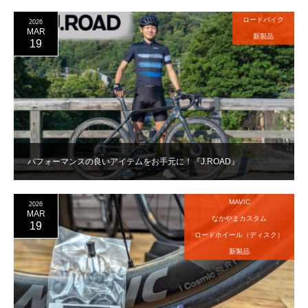
ロードバイク
2026
MAR
新製品
19
パフォーマンスの良いアイテムをお手元に！『J.ROAD』
MAVIC
2026
MAR
なかやまカスタム
19
ロードホイール（ディスク）
新製品