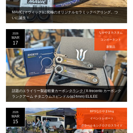
MAVIC(マヴィック)に究極のオリジナルセラミックベアリング、つ
いに誕生！
なかやまカスタム
2026
MAR
コンポーネント
17
新製品
話題のエライリー製超軽量カーボンクランク / X-trecento カーボンク
ランクアーム チタニウムスピンドル(φ24mm) ELILEE
BPSなかやまblog
2026
MAR
イベントレポート
15
グラベル＆シクロクロスライド