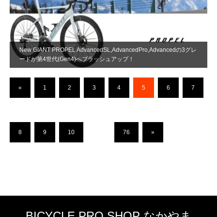
New GIANT PROPEL AdvancedSL,AdvancedPro,Advancedの3グレ
ードが第4世代(Gen4)へブラッシュアップ！
«
1
2
3
4
5
6
7
8
9
10
…
76
»
BICYCLE PRO SHOP なかやま