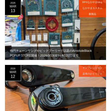
BPSなかやまblog
2026
MAR
なかやまカスタム
13
新製品
楕円チェーンリングやビックプーリーで話題のAbsoluteBlack
POPUP STORE開催！2026/3/13(金)～4/12(日)まで
インプレッション
2026
MAR
店長のひとりごと
12