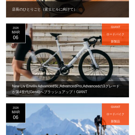
店長のひとりごと（富士ヒルに向けて）
GIANT
2026
MAR
ロードバイク
06
新製品
New Liv Enviliv AdvancedSL,AdvancedPro,Advancedの3グレード
が第4世代(Gen4)へブラッシュアップ！GIANT
GIANT
2026
MAR
ロードバイク
06
新製品