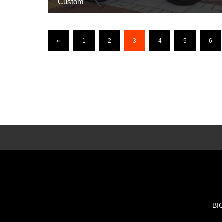
Custom
«
1
2
3
4
5
6
BI