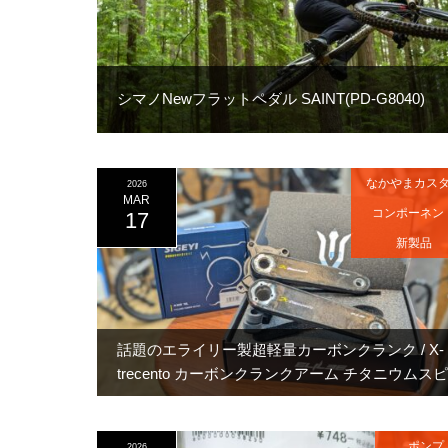
シマノNewフラットペダル SAINT(PD-G8040)
なかやまカス
2026
MAR
コンポーネン
17
新製品
話題のエライリー製超軽量カーボンクランク / X-
trecento カーボンクランクアーム チタニウムスピ
ンドル(φ24mm) ELILEE
ポンプ
2026