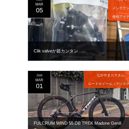
MAR
メンテナ
05
便利アイ
Clik valveが超カンタン
なかやまカスタム
2026
MAR
ロードホイール（ディス
01
FULCRUM WIND 55 DB TREK Madone Gen8