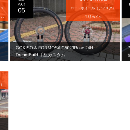
MAR
ンス
ロードホイール（ディスク）
05
テム
手組ホイル
GOKISO & FORMOSA C5023Rose 24H
DreamBuild 手組カスタム
ク）