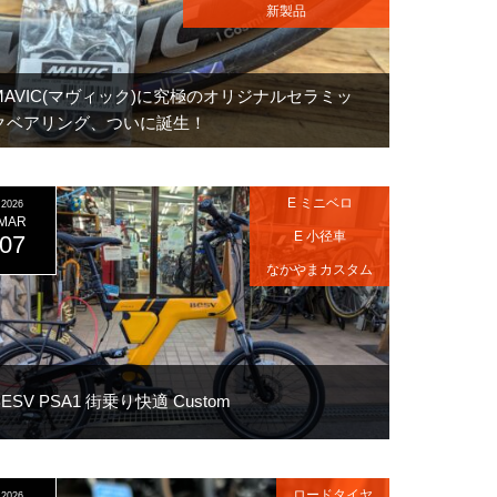
新製品
MAVIC(マヴィック)に究極のオリジナルセラミッ
クベアリング、ついに誕生！
E ミニベロ
2026
MAR
E 小径車
07
なかやまカスタム
BESV PSA1 街乗り快適 Custom
ロードタイヤ
2026