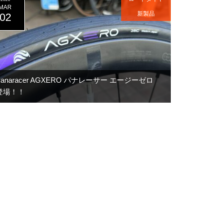
MAR
新製品
02
Panaracer AGXERO パナレーサー エージーゼロ
登場！！