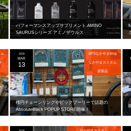
パフォーマンスアップサプリメント AMINO
SAURUSシリーズ アミノザウルス
タム
BPSなかやまblog
2026
MAR
ト
なかやまカスタム
13
新製品
楕円チェーンリングやビックプーリーで話題の
AbsoluteBlack POPUP STORE開催！
2026/3/13(金)～4/12(日)まで
なかやまカスタム
2026