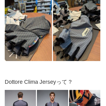
Dottore Clima Jerseyって？