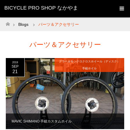
BICYCLE PRO SHOP なかやま
Blogs
パーツ＆アクセサリー
ホーム
パーツ＆アクセサリー
グラベル＆シクロクロスホイール（ディスク）
2019
SEP
手組ホイル
21
MAVIC SHIMANO 手組カスタムホイル