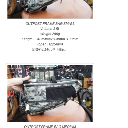
OUTPOST FRAME BAG SMALL
Volume 3.5L
Weight 280g
Length L340mm×W50mm×H130mm
(open H225mm)
定価¥ 8,140 円（税込）
OUTPOST FRAME BAG MEDIUM