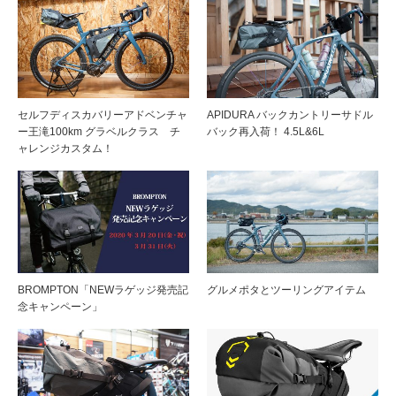
セルフディスカバリーアドベンチャ
APIDURA バックカントリーサドル
ー王滝100km グラベルクラス チ
バック再入荷！ 4.5L&6L
ャレンジカスタム！
BROMPTON「NEWラゲッジ発売記
グルメポタとツーリングアイテム
念キャンペーン」