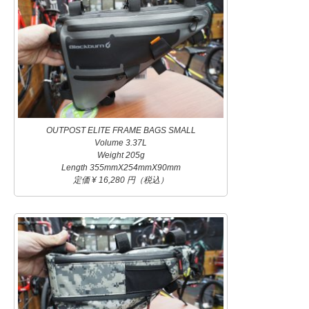
OUTPOST ELITE FRAME BAGS SMALL
Volume 3.37L
Weight 205g
Length 355mmX254mmX90mm
定価 ¥ 16,280 円（税込）