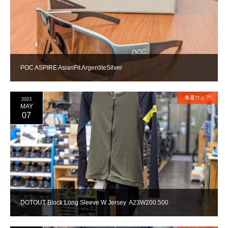
POC ASPIRE AsianFit ArgentiteSilver
春夏ウェア
2023
MAY
07
DOTOUT Block Long Sleeve W Jersey A23W200.500