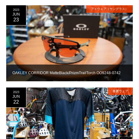
アイウェア（サングラス）
2023
JUN
23
OAKLEY CORRIDOR MatteBlack/PrizmTrailTorch OO9248-0742
春夏ウェア
2023
JUN
22