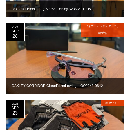
DOTOUT Block Long Sleeve Jersey A23M210.905
アイウェア（サングラス）
2023
APR
新製品
28
OAKLEY CORRIDOR Clear/PrizmLowLight OO9248-0642
春夏ウェア
2023
APR
23