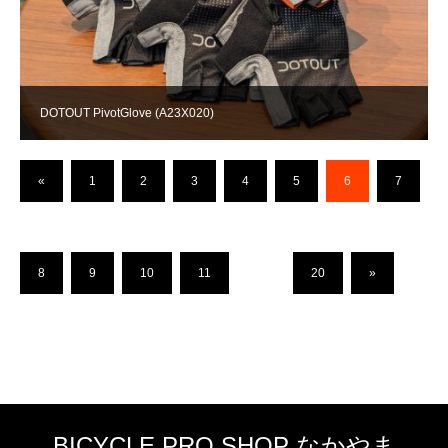
DOTOUT PivotGlove (A23X020)
«
1
2
3
4
5
6
7
8
9
10
11
…
20
»
BICYCLE PRO SHOP なかやま