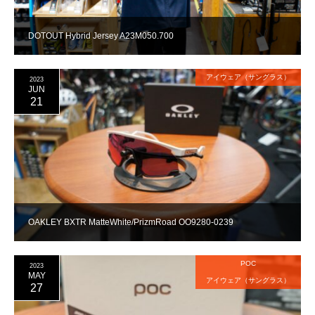
DOTOUT Hybrid Jersey A23M050.700
アイウェア（サングラス）
2023
JUN
21
OAKLEY BXTR MatteWhite/PrizmRoad OO9280-0239
POC
2023
MAY
アイウェア（サングラス）
27