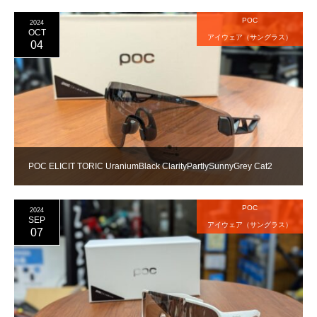
POC
2024
OCT
アイウェア（サングラス）
04
POC ELICIT TORIC UraniumBlack ClarityPartlySunnyGrey Cat2
POC
2024
SEP
アイウェア（サングラス）
07