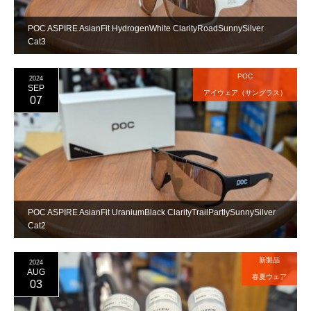
POC ASPIRE AsianFit HydrogenWhite ClarityRoadSunnySilver
Cat3
POC
2024
SEP
アイウェア（サングラス）
07
POC ASPIRE AsianFit UraniumBlack ClarityTrailPartlySunnySilver
Cat2
新製品
2024
AUG
春夏ウェア
03