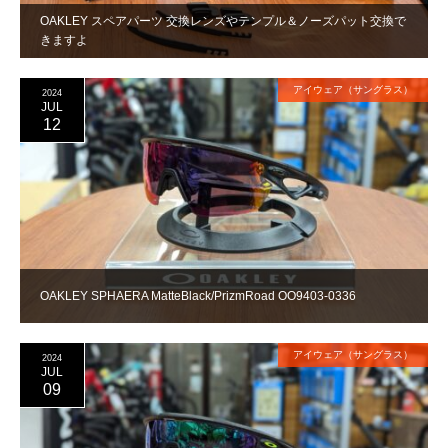
OAKLEY スペアパーツ 交換レンズやテンプル＆ノーズパット交換で
きますよ
アイウェア（サングラス）
2024
JUL
12
OAKLEY SPHAERA MatteBlack/PrizmRoad OO9403-0336
アイウェア（サングラス）
2024
JUL
09