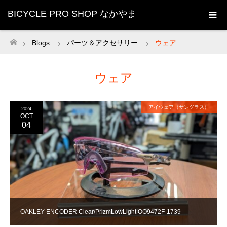
BICYCLE PRO SHOP なかやま
Blogs
パーツ＆アクセサリー
ウェア
ホーム
ウェア
アイウェア（サングラス）
2024
OCT
04
OAKLEY ENCODER Clear/PrizmLowLight OO9472F-1739