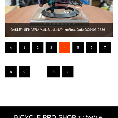
OAKLEY SPHAERA MatteBlackInk/PrizmRoadJade OO9403-0836
«
1
2
3
4
5
6
7
8
9
…
20
»
BICYCLE PRO SHOP なかやま