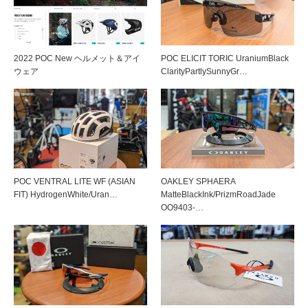
2022 POC New ヘルメット＆アイ
POC ELICIT TORIC UraniumBlack
ウェア
ClarityPartlySunnyGr…
POC VENTRAL LITE WF (ASIAN
OAKLEY SPHAERA
FIT) HydrogenWhite/Uran…
MatteBlackInk/PrizmRoadJade
OO9403-…