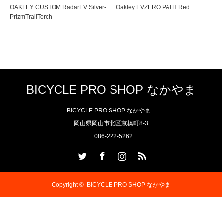
OAKLEY CUSTOM RadarEV Silver-
Oakley EVZERO PATH Red
PrizmTrailTorch
BICYCLE PRO SHOP なかやま
BICYCLE PRO SHOP なかやま
岡山県岡山市北区京橋町8-3
086-222-5262
Twitter
Facebook
Instagram
RSS
Copyright ©
BICYCLE PRO SHOP なかやま