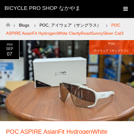
BICYCLE PRO SHOP なかやま
Blogs
POC
,
アイウェア（サングラス）
POC
ホーム
ASPIRE AsianFit HydrogenWhite ClarityRoadSunnySilver Cat3
POC
2024
SEP
アイウェア（サングラス）
07
POC ASPIRE AsianFit HydrogenWhite