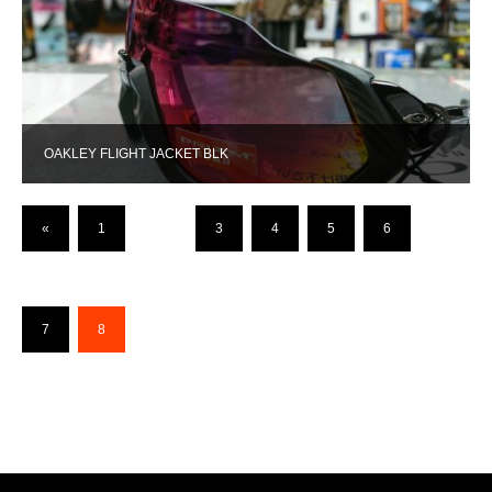
OAKLEY FLIGHT JACKET BLK
«
1
…
3
4
5
6
7
8