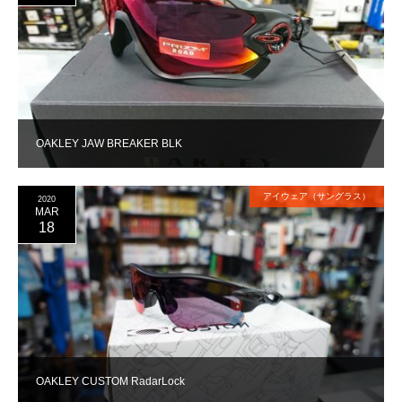
OAKLEY JAW BREAKER BLK
アイウェア（サングラス）
2020
MAR
18
OAKLEY CUSTOM RadarLock