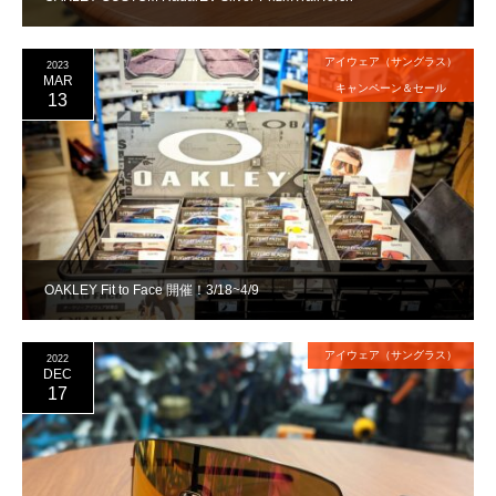
アイウェア（サングラス）
2023
MAR
キャンペーン＆セール
13
OAKLEY Fit to Face 開催！3/18~4/9
アイウェア（サングラス）
2022
DEC
17