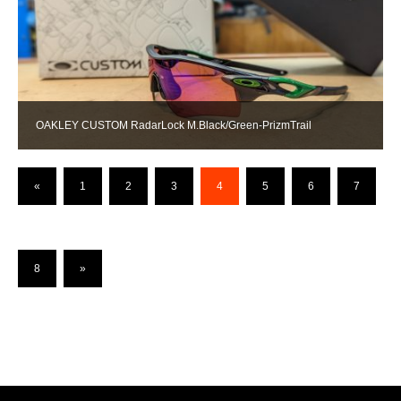
OAKLEY CUSTOM RadarLock M.Black/Green-PrizmTrail
«
1
2
3
4
5
6
7
8
»