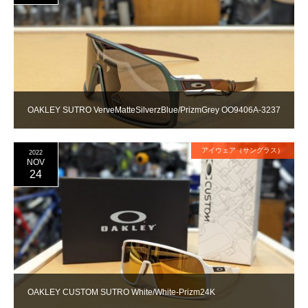
OAKLEY SUTRO VerveMatteSilverzBlue/PrizmGrey OO9406A-3237
アイウェア（サングラス）
2022
NOV
24
OAKLEY CUSTOM SUTRO White/White-Prizm24K