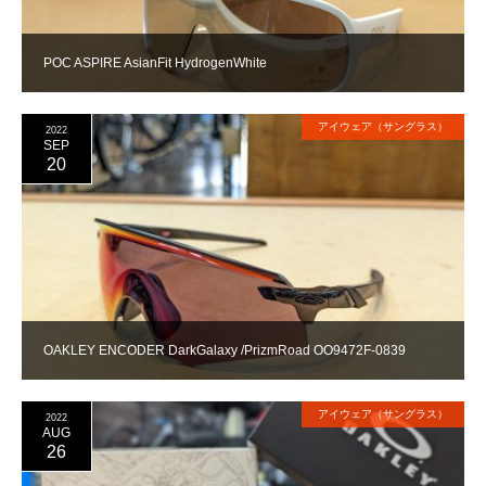
POC ASPIRE AsianFit HydrogenWhite
アイウェア（サングラス）
2022
SEP
20
OAKLEY ENCODER DarkGalaxy /PrizmRoad OO9472F-0839
アイウェア（サングラス）
2022
AUG
26