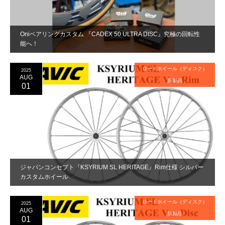
Oniベアリングカスタム 『CADEX 50 ULTRA DISC』究極の回転性
能へ！
ロードホイール（ディスク）
2025
AUG
新製品
01
ジャパンコンセプト『KSYRIUM SL HERITAGE』Rim仕様 シルバー
カスタムホイール
ロードホイール（ディスク）
2025
AUG
新製品
01