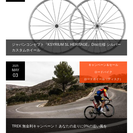
ジャパンコンセプト『KSYRIUM SL HERITAGE』Disc仕様 シルバー
カスタムホイール
キャンペーン＆セール
2025
MAY
ロードバイク
03
ロードホイール（ディスク）
TREK 無金利キャンペーン！ あなたの走りに0%の追い風を