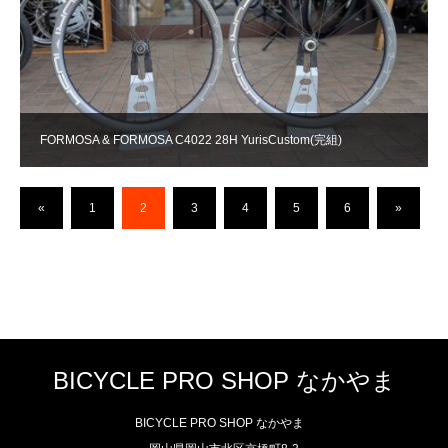
FORMOSA & FORMOSA C4022 28H YurisCustom(完組)
«
1
2
3
4
5
6
»
BICYCLE PRO SHOP なかやま
BICYCLE PRO SHOP なかやま