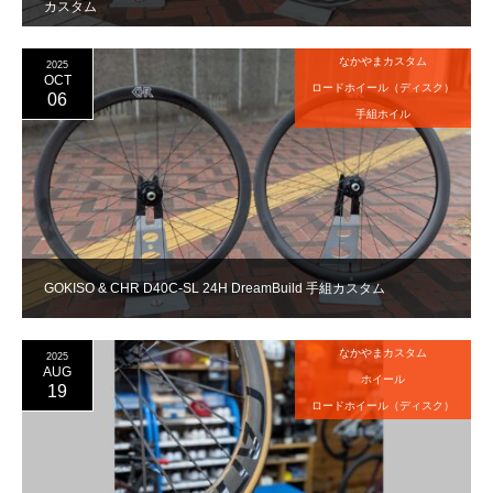
カスタム
なかやまカスタム
2025
OCT
ロードホイール（ディスク）
06
手組ホイル
GOKISO & CHR D40C-SL 24H DreamBuild 手組カスタム
なかやまカスタム
2025
AUG
ホイール
19
ロードホイール（ディスク）