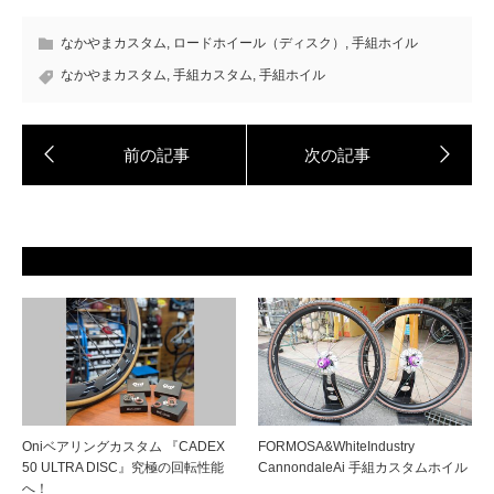
なかやまカスタム
,
ロードホイール（ディスク）
,
手組ホイル
なかやまカスタム
,
手組カスタム
,
手組ホイル
Oniベアリングカスタム 『CADEX
FORMOSA&WhiteIndustry
50 ULTRA DISC』究極の回転性能
CannondaleAi 手組カスタムホイル
へ！